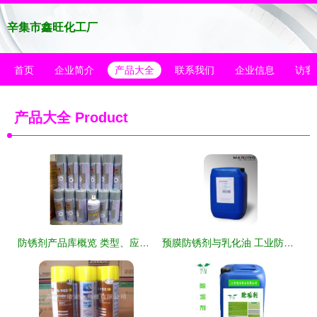
辛集市鑫旺化工厂
首页
企业简介
产品大全
联系我们
企业信息
访客
产品大全
Product
防锈剂产品库概览 类型、应用与选择指南
预膜防锈剂与乳化油 工业防护的双重保障